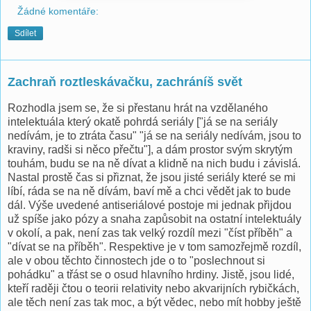
Žádné komentáře:
Sdílet
Zachraň roztleskávačku, zachráníš svět
Rozhodla jsem se, že si přestanu hrát na vzdělaného
intelektuála který okatě pohrdá seriály ["já se na seriály
nedívám, je to ztráta času" "já se na seriály nedívám, jsou to
kraviny, radši si něco přečtu"], a dám prostor svým skrytým
touhám, budu se na ně dívat a klidně na nich budu i závislá.
Nastal prostě čas si přiznat, že jsou jisté seriály které se mi
líbí, ráda se na ně dívám, baví mě a chci vědět jak to bude
dál. Výše uvedené antiseriálové postoje mi jednak přijdou
už spíše jako pózy a snaha zapůsobit na ostatní intelektuály
v okolí, a pak, není zas tak velký rozdíl mezi "číst příběh" a
"dívat se na příběh". Respektive je v tom samozřejmě rozdíl,
ale v obou těchto činnostech jde o to "poslechnout si
pohádku" a třást se o osud hlavního hrdiny. Jistě, jsou lidé,
kteří raději čtou o teorii relativity nebo akvarijních rybičkách,
ale těch není zas tak moc, a být vědec, nebo mít hobby ještě