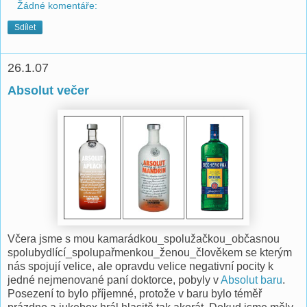
Žádné komentáře:
Sdílet
26.1.07
Absolut večer
Včera jsme s mou kamarádkou_spolužačkou_občasnou
spolubydlící_spolupařmenkou_ženou_člověkem se kterým
nás spojují velice, ale opravdu velice negativní pocity k
jedné nejmenované paní doktorce, pobyly v
Absolut baru
.
Posezení to bylo příjemné, protože v baru bylo téměř