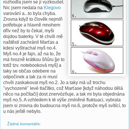
rozhodla jsem se ji vyzkoušet.
Nic jsem nedala na
Klegovo
varování a...to byla chyba.
Zrovna když to člověk nejmíň
potřebuje a hlavně mnohem
dřív než by to čekal, myši
dojdou baterky. V té chvíli mě
naštěstí zachránil Marťas a
kdesi vyštrachal myš no.4.
Myš no.4 je fajn, až na to, že
má hrozně krátkou šňůru [je to
totiž tzv. notebooková myš] a
taky se občas odebere na
odpočinek a tak za ni musí
chvíli zaskakovat myš no.2. Jo a taky má už trochu
"vychozené" levé tlačítko, což Marťase [když náhodou dělá
něco na počítači] dost znervózňuje, a tak mi byla objednána
myš no.5. A vzhledem k té výše zmíněné fluktuaci, vybrala
jsem si zrovna do budoucna myš no.6, protože myš svítící, to
u nás ještě nebylo.
Žádné komentáře: