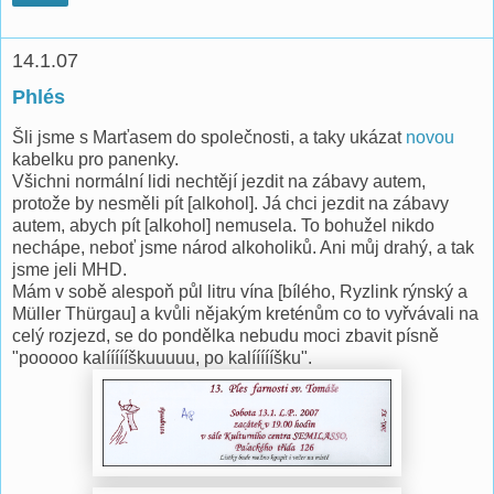
14.1.07
Phlés
Šli jsme s Marťasem do společnosti, a taky ukázat
novou
kabelku pro panenky.
Všichni normální lidi nechtějí jezdit na zábavy autem,
protože by nesměli pít [alkohol]. Já chci jezdit na zábavy
autem, abych pít [alkohol] nemusela. To bohužel nikdo
nechápe, neboť jsme národ alkoholiků. Ani můj drahý, a tak
jsme jeli MHD.
Mám v sobě alespoň půl litru vína [bílého, Ryzlink rýnský a
Müller Thürgau] a kvůli nějakým kreténům co to vyřvávali na
celý rozjezd, se do pondělka nebudu moci zbavit písně
"pooooo kalíííííškuuuuu, po kalíííííšku".