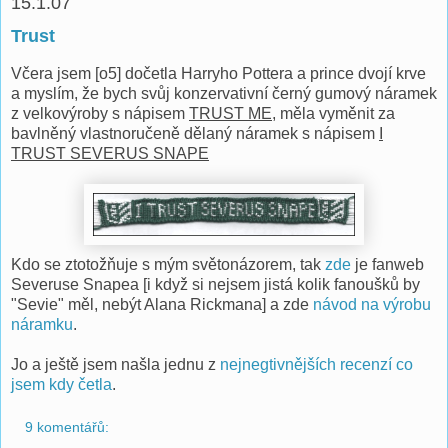
15.1.07
Trust
Včera jsem [o5] dočetla Harryho Pottera a prince dvojí krve
a myslím, že bych svůj konzervativní černý gumový náramek
z velkovýroby s nápisem
TRUST ME
, měla vyměnit za
bavlněný vlastnoručeně dělaný náramek s nápisem
I
TRUST SEVERUS SNAPE
Kdo se ztotožňuje s mým světonázorem, tak
zde
je fanweb
Severuse Snapea [i když si nejsem jistá kolik fanoušků by
"Sevie" měl, nebýt Alana Rickmana] a zde
návod na výrobu
náramku
.
Jo a ještě jsem našla jednu z
nejnegtivnějších recenzí co
jsem kdy četla
.
9 komentářů: