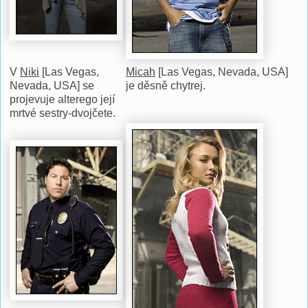
V
Niki
[Las Vegas,
Micah
[Las Vegas, Nevada, USA]
Nevada, USA] se
je děsně chytrej.
projevuje alterego její
mrtvé sestry-dvojčete.