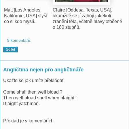
Matt
[Los Angeles,
Claire
[Oddesa, Texas, USA],
Kalifornie, USA] slyší
okamžitě se jí zahojí jakékoli
co si kdo myslí.
zranění těla, včetně hlavy otočené
o 180 stupňů.
9 komentářů:
Sdílet
Angličtina nejen pro angličtináře
Ukažte se jak umíte překládat:
Come shall then well bload ?
Then well bload shell when blaight !
Blaight yatchman.
Překlad je v komentářích