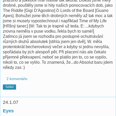
prázdno a jukebox hrál hlasitě tak akorát. Dokud jsme měly
drobné, pouštěly jsme si hity našich ponocovacích dob, jako
The Riddle [Gigi D'Agostino] či Lords of the Board [Guano
Apes]. Bohužel jsme těch drobných neměly až tak moc a tak
jsme si musely vyposlechnout i například Time of My Life
[Hříšný tanec] [W: Tak to je trapné už teda. E: ...kdybych
zrovna neměla v puse vodku, řekla bych to samé!]
Zatímco já jsem se rozhodla pro postupné ochutnávání
různých druhů absolutek [stihla jsem jen dvě], W. měla
protentokrát becherovkový večer a kdyby si jednu nevylila,
spořádala by jich alespoň pět. Při placení nás ale čekalo
příjemné překvapení, neboť se platilo jen to, co se vypilo,
nikoli to, co se vylilo. To znamená, že...do Absolut baru jdem
někdy zas :)
2 komentáře:
Sdílet
24.1.07
Eyes