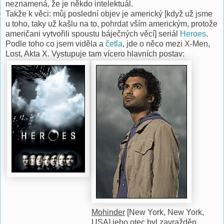
neznamená, že je někdo intelektuál.
Takže k věci: můj poslední objev je americký [když už jsme
u toho, taky už kašlu na to, pohrdat vším americkým, protože
američani vytvořili spoustu báječných věcí] seriál
Heroes
.
Podle toho co jsem viděla a
četla
, jde o něco mezi X-Men,
Lost, Akta X. Vystupuje tam vícero hlavních postav:
Mohinder
[New York, New York,
USA] jeho otec byl zavražděn,