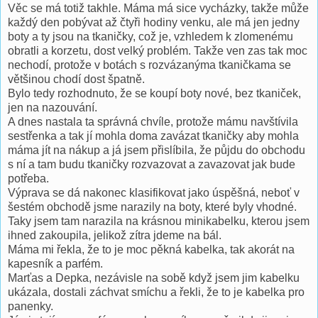
Věc se má totiž takhle. Máma má sice vycházky, takže může
každý den pobývat až čtyři hodiny venku, ale má jen jedny
boty a ty jsou na tkaničky, což je, vzhledem k zlomenému
obratli a korzetu, dost velký problém. Takže ven zas tak moc
nechodí, protože v botách s rozvázanýma tkaničkama se
většinou chodí dost špatně.
Bylo tedy rozhodnuto, že se koupí boty nové, bez tkaniček,
jen na nazouvání.
A dnes nastala ta správná chvíle, protože mámu navštívila
sestřenka a tak jí mohla doma zavázat tkaničky aby mohla
máma jít na nákup a já jsem přislíbila, že půjdu do obchodu
s ní a tam budu tkaničky rozvazovat a zavazovat jak bude
potřeba.
Výprava se dá nakonec klasifikovat jako úspěšná, neboť v
šestém obchodě jsme narazily na boty, které byly vhodné.
Taky jsem tam narazila na krásnou minikabelku, kterou jsem
ihned zakoupila, jelikož zítra jdeme na bál.
Máma mi řekla, že to je moc pěkná kabelka, tak akorát na
kapesník a parfém.
Marťas a Depka, nezávisle na sobě když jsem jim kabelku
ukázala, dostali záchvat smíchu a řekli, že to je kabelka pro
panenky.