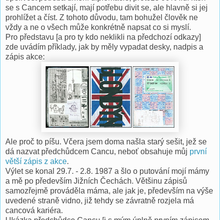
se s Cancem setkají, mají potřebu divit se, ale hlavně si jej
prohlížet a číst. Z tohoto důvodu, tam bohužel člověk ne
vždy a ne o všech může konkrétně napsat co si myslí.
Pro představu [a pro ty kdo neklikli na předchozí odkazy]
zde uvádím příklady, jak by měly vypadat desky, nadpis a
zápis akce:
Ale proč to píšu. Včera jsem doma našla starý sešit, jež se
dá nazvat předchůdcem Cancu, neboť obsahuje můj
první
větší zápis z akce
.
Výlet se konal 29.7. - 2.8. 1987 a šlo o putování mojí mámy
a mě po především Jižních Čechách. Většinu zápisů
samozřejmě prováděla máma, ale jak je, především na výše
uvedené straně vidno, již tehdy se závratně rozjela má
cancová kariéra.