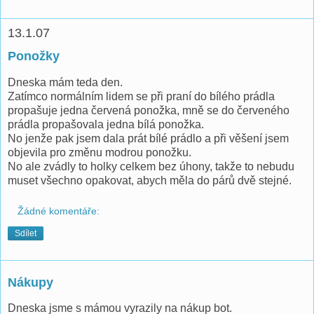
13.1.07
Ponožky
Dneska mám teda den.
Zatímco normálním lidem se při praní do bílého prádla
propašuje jedna červená ponožka, mně se do červeného
prádla propašovala jedna bílá ponožka.
No jenže pak jsem dala prát bílé prádlo a při věšení jsem
objevila pro změnu modrou ponožku.
No ale zvádly to holky celkem bez úhony, takže to nebudu
muset všechno opakovat, abych měla do párů dvě stejné.
Žádné komentáře:
Sdílet
Nákupy
Dneska jsme s mámou vyrazily na nákup bot.