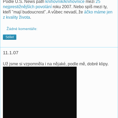
Podle U.S. News patří
knihovník/knihovnice
mezi
25
nejprestižnějších povolání
roku 2007. Nebo spíš mezi ty,
kteří "mají budoucnost". A vůbec nevadí, že
áčko máme jen
z kvality života
.
Žádné komentáře:
Sdílet
11.1.07
Už jsme si vzpomněla i na nějaké, podle mě, dobré klipy.