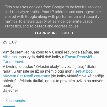
This site uses cookies from Google to deliver its services
espoo
and to analyze traffic. Your IP address and user-agent are
shared with Google along with performance and security
metrics to ensure quality of service, generate usage
Pomáhat lidem je o to víc potěšující, když je to ve vlastním
statistics, and to detect and address abuse.
zájmu. -- Richard Fish
LEARN MORE
GOT IT
29.1.07
Vím že jsem jediná koho to v České republice zajímá, ale
Albatros
letos vydá další dvě knihy o
Erastu Petroviči
Fandorinovi
.
V květnu to budou "Zvláštní úkoly" a v září [hurá] "Státní
rada". S tím jste se již na mém blogu mohli
setkat pod
názvem Статский советник
[do knihy vkládám velké naděje
ohledně překladu titulků, neboť to prozatím uvízlo na mrtvém
bodě].
Báječné!
4 komentáře: