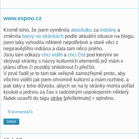
www.espoo.cz
Kromě toho, že jsem vyměnila
absolutku
za
indiány
a
změnila
barvy na stránkách
podle aktuální situace na blogu,
jsem taky vyhodila některé nepotřebné a staré věci z
nejpravějšího indiána a dala tam něco jiného.
Jsou tam odkazy
chci vidět
a
chci číst
pod kterými se
skrývají stránky s názvy kulturních elementů jež mám v
plánu dříve či později shlédnout či přečíst.
V prvé řadě je to tam tak veřejně samozřejmě proto, aby
všichni viděli jak jsem ohromně kulturní a mám rozhled, a
pak taky z toho důvodu, abych se na ty stránky mohla pořád
koukat a jednou za čas s radostným uspokojením některý
řádek uzavřít do tagu
strike
[přeškrtnuto] = splněno.
9 komentářů:
Sdílet