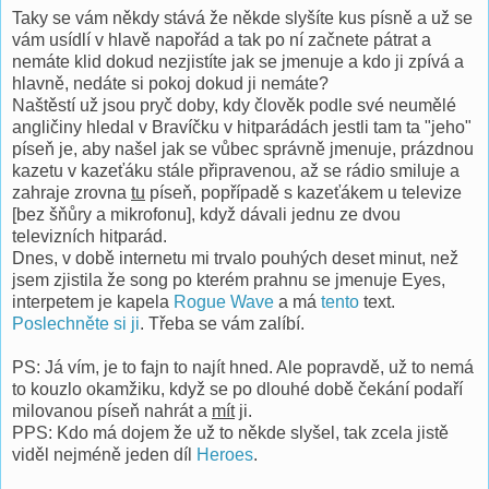
Taky se vám někdy stává že někde slyšíte kus písně a už se
vám usídlí v hlavě napořád a tak po ní začnete pátrat a
nemáte klid dokud nezjistíte jak se jmenuje a kdo ji zpívá a
hlavně, nedáte si pokoj dokud ji nemáte?
Naštěstí už jsou pryč doby, kdy člověk podle své neumělé
angličiny hledal v Bravíčku v hitparádách jestli tam ta "jeho"
píseň je, aby našel jak se vůbec správně jmenuje, prázdnou
kazetu v kazeťáku stále připravenou, až se rádio smiluje a
zahraje zrovna
tu
píseň, popřípadě s kazeťákem u televize
[bez šňůry a mikrofonu], když dávali jednu ze dvou
televizních hitparád.
Dnes, v době internetu mi trvalo pouhých deset minut, než
jsem zjistila že song po kterém prahnu se jmenuje Eyes,
interpetem je kapela
Rogue Wave
a má
tento
text.
Poslechněte si ji
. Třeba se vám zalíbí.
PS: Já vím, je to fajn to najít hned. Ale popravdě, už to nemá
to kouzlo okamžiku, když se po dlouhé době čekání podaří
milovanou píseň nahrát a
mít
ji.
PPS: Kdo má dojem že už to někde slyšel, tak zcela jistě
viděl nejméně jeden díl
Heroes
.