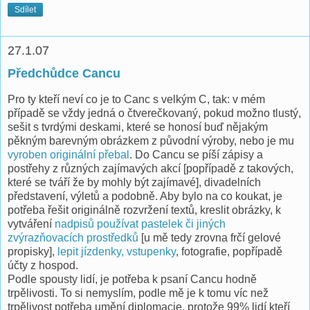
Sdílet
27.1.07
Předchůdce Cancu
Pro ty kteří neví co je to Canc s velkým C, tak: v mém
případě se vždy jedná o čtverečkovaný, pokud možno tlustý,
sešit s tvrdými deskami, které se honosí buď nějakým
pěkným barevným obrázkem z původní výroby, nebo je mu
vyroben originální přebal
. Do Cancu se píší zápisy a
postřehy z různých zajímavých akcí [popřípadě z takových,
které se tváří že by mohly být zajímavé], divadelních
představení, výletů a podobně. Aby bylo na co koukat, je
potřeba řešit originálně rozvržení textů, kreslit obrázky, k
vytváření
nadpisů používat pastelek či jiných
zvýrazňovacích prostředků
[u mě tedy zrovna frčí gelové
propisky],
lepit jízdenky, vstupenky
, fotografie, popřípadě
účty z hospod.
Podle spousty lidí, je potřeba k psaní Cancu hodně
trpělivosti. To si nemyslím, podle mě je k tomu víc než
trpělivost potřeba umění diplomacie, protože 99% lidí kteří