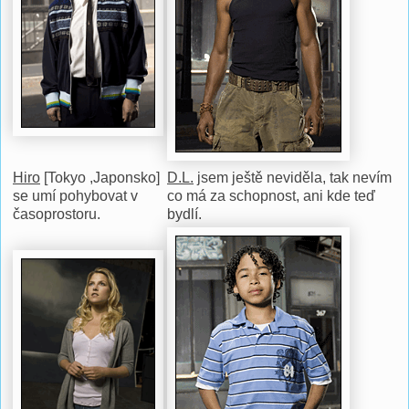
Hiro
[Tokyo ,Japonsko]
D.L.
jsem ještě neviděla, tak nevím
se umí pohybovat v
co má za schopnost, ani kde teď
časoprostoru.
bydlí.