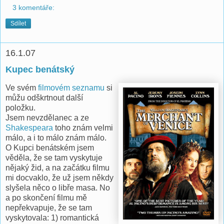
3 komentáře:
Sdílet
16.1.07
Kupec benátský
Ve svém
filmovém seznamu
si
můžu odškrtnout další
položku.
Jsem nevzdělanec a ze
Shakespeara
toho znám velmi
málo, a i to málo znám málo.
O Kupci benátském jsem
věděla, že se tam vyskytuje
nějaký žid, a na začátku filmu
mi docvaklo, že už jsem někdy
slyšela něco o libře masa. No
a po skončení filmu mě
nepřekvapuje, že se tam
vyskytovala: 1) romantická