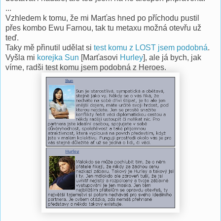
...
Vzhledem k tomu, že mi Marťas hned po příchodu pustil
přes kombo Ewu Farnou, tak tu metaxu možná otevřu už
teď.
Taky mě přinutil udělat si
test komu z LOST jsem podobná
.
Vyšla mi
korejka Sun
[Marťasovi
Hurley
], ale já bych, jak
víme, radši test komu jsem podobná z Heroes.