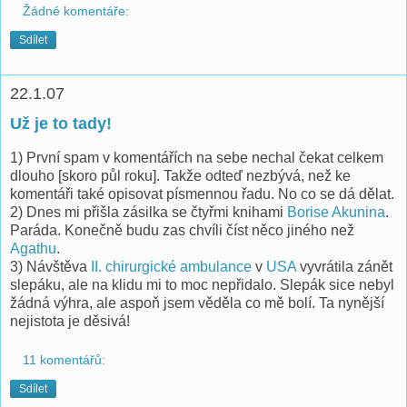
Žádné komentáře:
Sdílet
22.1.07
Už je to tady!
1) První spam v komentářích na sebe nechal čekat celkem
dlouho [skoro půl roku]. Takže odteď nezbývá, než ke
komentáři také opisovat písmennou řadu. No co se dá dělat.
2) Dnes mi přišla zásilka se čtyřmi knihami
Borise Akunina
.
Paráda. Konečně budu zas chvíli číst něco jiného než
Agathu
.
3) Návštěva
II. chirurgické ambulance
v
USA
vyvrátila zánět
slepáku, ale na klidu mi to moc nepřidalo. Slepák sice nebyl
žádná výhra, ale aspoň jsem věděla co mě bolí. Ta nynější
nejistota je děsivá!
11 komentářů:
Sdílet