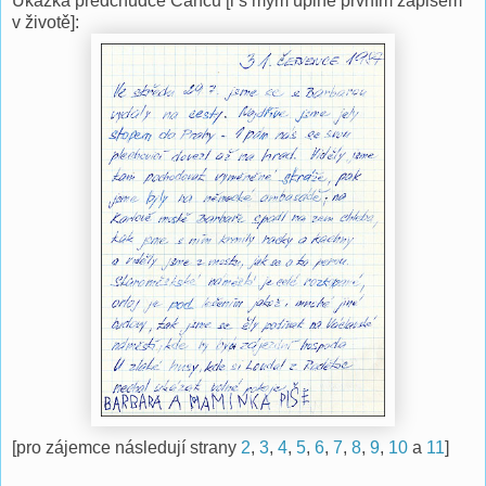
Ukázka předchůdce Cancu [i s mým úplně prvním zápisem
v životě]:
[pro zájemce následují strany
2
,
3
,
4
,
5
,
6
,
7
,
8
,
9
,
10
a
11
]