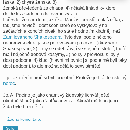
láska, 2) chytrá ženská, 3)
ženská převlečená za chlapa, 4) nějaká finta díky které
dojde k zásadnímu dějovému zvratu.
I přes to, že nám film [jak říkal Marťas] pouštěla uklízečka, a
tak jsme neviděli dost scén které se vyskytovaly na
začátcích a koncích cívek, ho stále hodnotím kladněji než
Zamilovaného Shakespeara
. Tyto dva, podle někoho
neporovnatelné, já ale porovnávám protože: 1) key word:
Shakespeare, 2) filmy se odehrávají ve stejném století, tudíž
mají báječné dobové kostýmy, 3) holky v převleku si byly
dost podobné, 4) kluci [hlavní milovníci] si podle mě byli taky
dost podobní, to ale možná dělá to sexy strniště.
...jo tak už vím proč si byli podobní. Protože je hrál ten stejný
herec
.
Jo, Al Pacino je jako chamtivý židovský lichvář ještě
ukrutnější než jako ďáblův advokát. Akorát mě toho jeho
žida bylo hrozně líto.
Žádné komentáře:
Sdílet