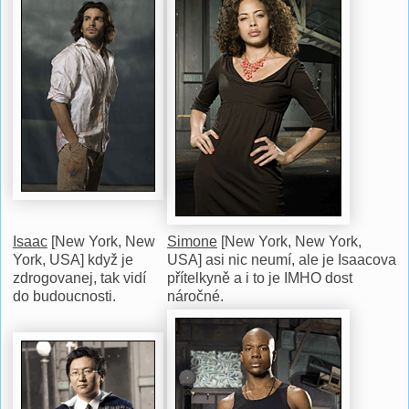
Isaac
[New York, New
Simone
[New York, New York,
York, USA] když je
USA] asi nic neumí, ale je Isaacova
zdrogovanej, tak vidí
přítelkyně a i to je IMHO dost
do budoucnosti.
náročné.