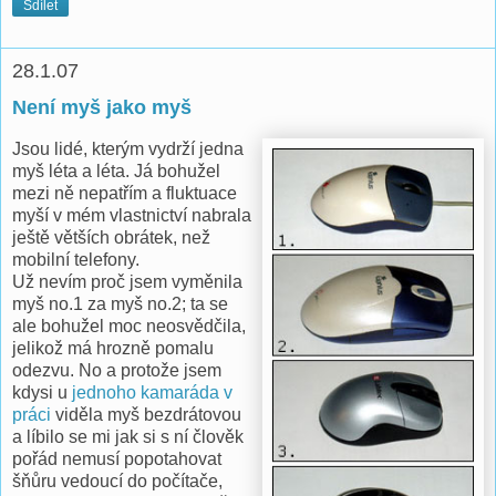
Sdílet
28.1.07
Není myš jako myš
Jsou lidé, kterým vydrží jedna
myš léta a léta. Já bohužel
mezi ně nepatřím a fluktuace
myší v mém vlastnictví nabrala
ještě větších obrátek, než
mobilní telefony.
Už nevím proč jsem vyměnila
myš no.1 za myš no.2; ta se
ale bohužel moc neosvědčila,
jelikož má hrozně pomalu
odezvu. No a protože jsem
kdysi u
jednoho kamaráda v
práci
viděla myš bezdrátovou
a líbilo se mi jak si s ní člověk
pořád nemusí popotahovat
šňůru vedoucí do počítače,