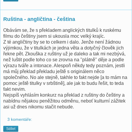
Ruština - angličtina - čeština
Obávám se, že s překladem anglických titulků k ruskému
filmu do češtiny jsem si ukousla moc velký krajíc.
Z té angličtiny by se to celkem i dalo. Jenže není žádnou
výjimkou, že v titulkách je jedna věta a dotyčný člověk jich
řekne pět. Zkouška z ruštiny už je daleko a tak mi nezbývá,
než luštit podle toho co se zrovna na "plátně" děje a podle
výrazu tváře a intonace. Alespoň někdy tedy poznám, jestli
má můj překlad překladu ještě s originálem něco
společného. No ale stejně, takhle to fakt nejde [a to mám na
pomoc ještě titulky v srbštině], ale jak to budu řešit, to teda
fakt nevim.
Nejspíš vyhlásím konkurz na překlad z ruštiny do češtiny a
nabídnu nějakou peněžitou odměnu, neboť kulturní zážitek
asi už dnes nikomu stačit nebude.
3 komentáře:
Sdílet