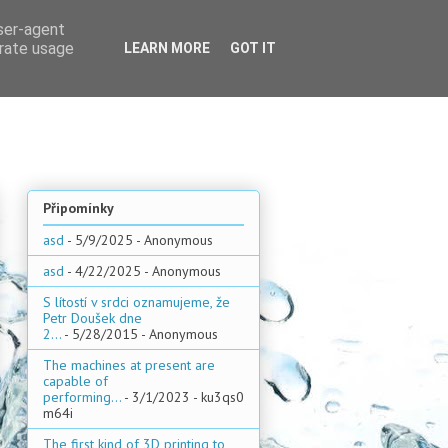
user-agent
erate usage
LEARN MORE
GOT IT
Připomínky
asd
- 5/9/2025
- Anonymous
asd
- 4/22/2025
- Anonymous
S lítostí v srdci oznamujeme, že
Petr Doušek dne
2...
- 5/28/2015
- Anonymous
The machines at present are
capable of
performing...
- 3/1/2023
- ku3qs0
m64i
The first kind of 3D printing to