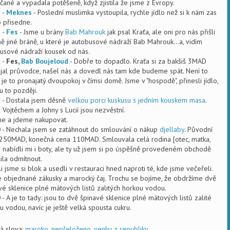
čané a vypadala potěšeně, když zjistila že jsme z Evropy.
1
-
Meknes
- Poslední muslimka vystoupila, rychle jídlo než si k nám zas
 přisedne.
1
-
Fes
- Jsme u brány
Bab Mahrouk
jak psal Kraťa, ale oni pro nás přišli
ně jiné bráně, u které je autobusové nádraží Bab Mahrouk...a, vidím
usové nádraží kousek od nás.
3
-
Fes,
Bab Boujeloud
- Dobře to dopadlo. Kraťa si za bakšiš 3MAD
jal průvodce, našel nás a dovedl nás tam kde budeme spát. Není to
, je to pronajatý dvoupokoj v čímsi domě. Jsme v "hospodě", přinesli jídlo,
u to později.
5
- Dostala jsem děsně
velkou porci kuskusu s jedním kouskem masa
.
 Vojtěchem a Johny s Lucií jsou nezvěstní.
me a jdeme nakupovat.
0
- Nechala jsem se zatáhnout do smlouvání o nákup
djellaby
. Původní
250MAD, konečná cena 110MAD. Smlouvala celá rodina [otec, matka,
a nabídli mi i boty, ale ty už jsem si po úspěšně provedeném obchodě
ila odmítnout.
i jsme si blok a usedli v restauraci hned naproti té, kde jsme večeřeli.
objednané zákusky a marocký čaj. Trochu se bojíme, že obdržíme dvě
vé sklenice plné mátových listů zalitých horkou vodou.
0
- A je to tady: jsou to dvě špinavé sklenice plné mátových listů zalité
u vodou, navíc je ještě velká spousta cukru.
vá slova:
maroko
,
nepřeloženo
,
venku z republiky