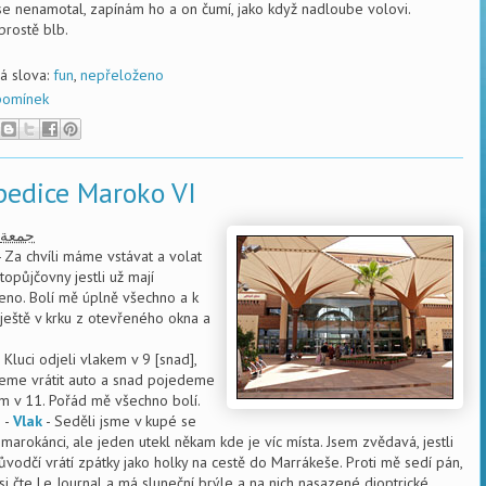
se nenamotal, zapínám ho a on čumí, jako když nadloube volovi.
 prostě blb.
vá slova:
fun
,
nepřeloženo
pomínek
pedice Maroko VI
جمعة
 Za chvíli máme vstávat a volat
topůjčovny jestli už mají
eno. Bolí mě úplně všechno a k
ještě v krku z otevřeného okna a
 Kluci odjeli vlakem v 9 [snad],
eme vrátit auto a snad pojedeme
m v 11. Pořád mě všechno bolí.
8
-
Vlak
- Seděli jsme v kupé se
 marokánci, ale jeden utekl někam kde je víc místa. Jsem zvědavá, jestli
ůvodčí vrátí zpátky jako holky na cestě do Marrákeše. Proti mě sedí pán,
 si čte Le Journal a má sluneční brýle a na nich nasazené dioptrické