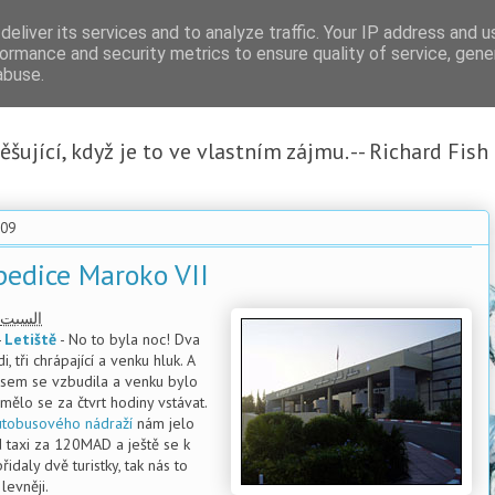
eliver its services and to analyze traffic. Your IP address and 
ormance and security metrics to ensure quality of service, gen
abuse.
šující, když je to ve vlastním zájmu. -- Richard Fish
.09
pedice Maroko VII
السبت
-
Letiště
- No to byla noc! Dva
, tři chrápající a venku hluk. A
jsem se vzbudila a venku bylo
, mělo se za čtvrt hodiny vstávat.
utobusového nádraží
nám jelo
 taxi za 120MAD a ještě se k
idaly dvě turistky, tak nás to
levněji.