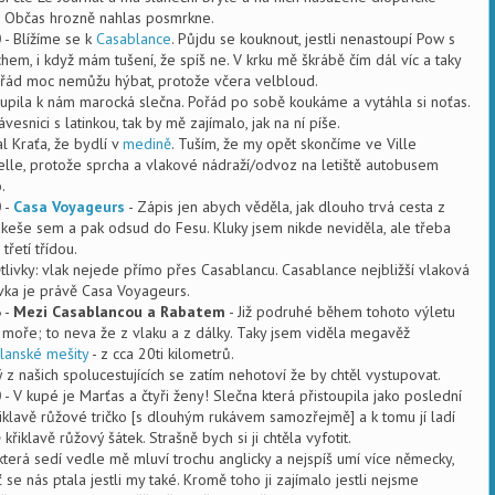
. Občas hrozně nahlas posmrkne.
0
- Blížíme se k
Casablance
. Půjdu se kouknout, jestli nenastoupí Pow s
chem, i když mám tušení, že spíš ne. V krku mě škrábě čím dál víc a taky
řád moc nemůžu hýbat, protože včera velbloud.
oupila k nám marocká slečna. Pořád po sobě koukáme a vytáhla si noťas.
vesnici s latinkou, tak by mě zajímalo, jak na ní píše.
l Kraťa, že bydlí v
medině
. Tuším, že my opět skončíme ve Ville
lle, protože sprcha a vlakové nádraží/odvoz na letiště autobusem
.
0
-
Casa Voyageurs
- Zápis jen abych věděla, jak dlouho trvá cesta z
keše sem a pak odsud do Fesu. Kluky jsem nikde neviděla, ale třeba
třetí třídou.
tlivky: vlak nejede přímo přes Casablancu. Casablance nejbližší vlaková
vka je právě Casa Voyageurs.
6
-
Mezi Casablancou a Rabatem
- Již podruhé během tohoto výletu
 moře; to neva že z vlaku a z dálky. Taky jsem viděla megavěž
lanské mešity
- z cca 20ti kilometrů.
 z našich spolucestujících se zatím nehotoví že by chtěl vystupovat.
0
- V kupé je Marťas a čtyři ženy! Slečna která přistoupila jako poslední
iklavě růžové tričko [s dlouhým rukávem samozřejmě] a k tomu jí ladí
 křiklavě růžový šátek. Strašně bych si ji chtěla vyfotit.
 která sedí vedle mě mluví trochu anglicky a nejspíš umí více německy,
 se nás ptala jestli my také. Kromě toho ji zajímalo jestli nejsme