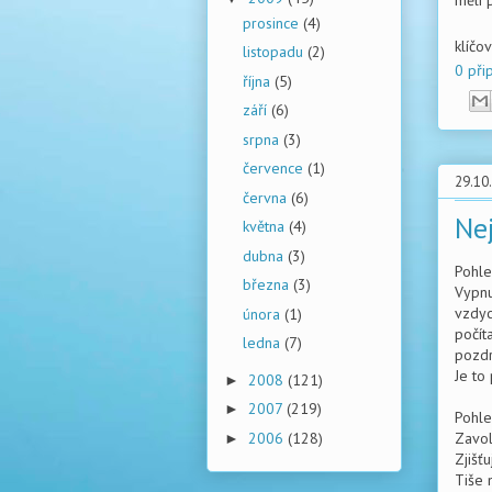
měli 
prosince
(4)
klíčo
listopadu
(2)
0 při
října
(5)
září
(6)
srpna
(3)
července
(1)
29.10
června
(6)
Ne
května
(4)
dubna
(3)
Pohle
března
(3)
Vypnu
vzdyc
února
(1)
počít
ledna
(7)
pozdr
Je to
2008
(121)
►
2007
(219)
►
Pohle
2006
(128)
Zavol
►
Zjišť
Tiše 