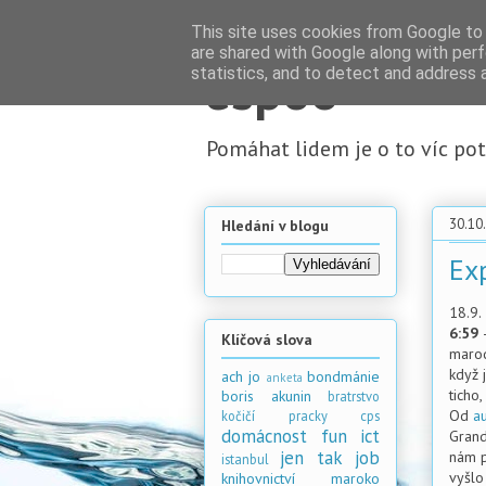
This site uses cookies from Google to d
are shared with Google along with perf
espoo
statistics, and to detect and address 
Pomáhat lidem je o to víc potě
30.10
Hledání v blogu
Ex
18.9.
6:59
Klíčová slova
marodi
když 
ach jo
bondmánie
anketa
ticho
boris akunin
bratrstvo
Od
a
kočičí pracky
cps
domácnost
fun
ict
Grand
jen tak
job
nám př
istanbul
vyšlo 
knihovnictví
maroko