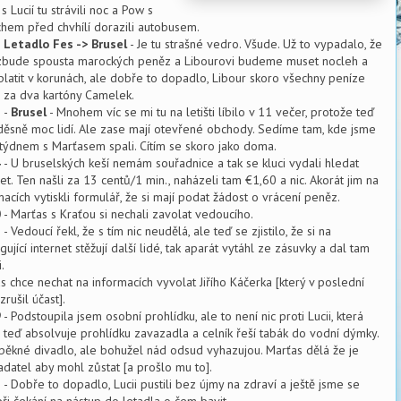
s Lucií tu strávili noc a Pow s
chem před chvhílí dorazili autobusem.
-
Letadlo Fes -> Brusel
- Je tu strašné vedro. Všude. Už to vypadalo, že
bude spousta marockých peněz a Libourovi budeme muset nocleh a
platit v korunách, ale dobře to dopadlo, Libour skoro všechny peníze
il za dva kartóny Camelek.
3
-
Brusel
- Mnohem víc se mi tu na letišti líbilo v 11 večer, protože teď
 děsně moc lidí. Ale zase mají otevřené obchody. Sedíme tam, kde jsme
týdnem s Marťasem spali. Cítím se skoro jako doma.
4
- U bruselských keší nemám souřadnice a tak se kluci vydali hledat
net. Ten našli za 13 centů/1 min., naházeli tam €1,60 a nic. Akorát jim na
macích vytiskli formulář, že si mají podat žádost o vrácení peněz.
0
- Marťas s Kraťou si nechali zavolat vedoucího.
8
- Vedoucí řekl, že s tím nic neudělá, ale teď se zjistilo, že si na
ující internet stěžují další lidé, tak aparát vytáhl ze zásuvky a dal tam
.
s chce nechat na informacích vyvolat Jiřího Káčerka [který v poslední
 zrušil účast].
9
- Podstoupila jsem osobní prohlídku, ale to není nic proti Lucii, která
 teď absolvuje prohlídku zavazadla a celník řeší tabák do vodní dýmky.
 pěkné divadlo, ale bohužel nád odsud vyhazujou. Marťas dělá že je
adatel aby mohl zůstat [a prošlo mu to].
7
- Dobře to dopadlo, Lucii pustili bez újmy na zdraví a ještě jsme se