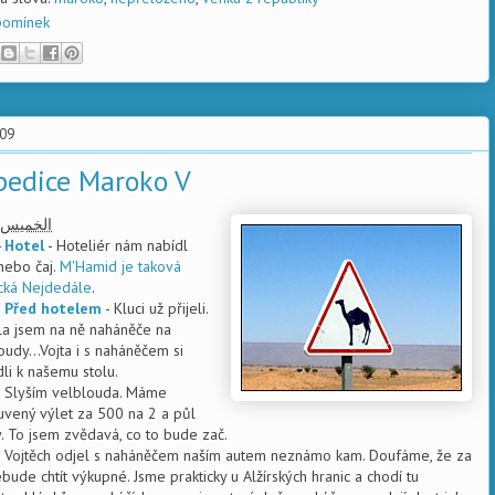
pomínek
.09
pedice Maroko V
الخميس
-
Hotel
- Hoteliér nám nabídl
nebo čaj.
M'Hamid je taková
cká Nejdedále
.
-
Před hotelem
- Kluci už přijeli.
la jsem na ně naháněče na
oudy...Vojta i s naháněčem si
dli k našemu stolu.
 Slyším velblouda. Máme
vený výlet za 500 na 2 a půl
. To jsem zvědavá, co to bude zač.
 Vojtěch odjel s naháněčem naším autem neznámo kam. Doufáme, že za
ebude chtít výkupné. Jsme prakticky u Alžírských hranic a chodí tu