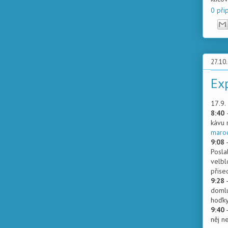
0 při
27.10
Ex
17.9.
8:40
kávu 
maro
9:08
Posla
velbl
přise
9:28
-
domlu
hoďky
9:40
-
něj n