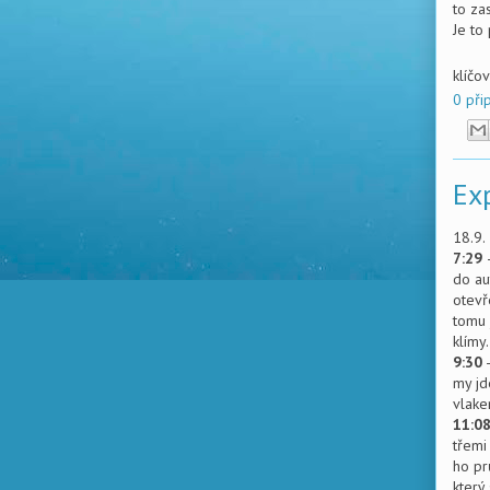
to za
Je to
klíčo
0 při
Ex
18.9.
7:29
-
do au
otevř
tomu 
klímy.
9:30
-
my jd
vlake
11:0
třemi
ho pr
který