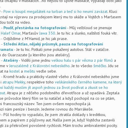
ta chlápků v maskáčích...no nejsou to úplně maskáče, vypadají dost jako
.
9
-
Pow si koupil megašátek na turban a teď si ho neumí zavázat
. Kluci
ystají na výpravu za prodejcem který mu to ukáže a Vojtěch s Marťasem
dou točit na video.
1
-
Poušť, přestávka na fotografování
- Můj velbloud se jmenuje
 Halef Omar
, Marťasův
Jawa 350
. Je tu hic a slunko, naštěstí fouká vítr.
4
- Odjíždíme z M'Hamid, je hic jak prase.
5
-
Střední Atlas, nějaký průsmyk, pauza na fotografování
ramatu
- Je tu hic. Potkali jsme pokažený autobus. Stál v zatáčce.
 do Ouarzazate [u kterého jsou ateliéry].
7
-
Ateliéry
- Viděli jsme jednu
velkou halu s pár věcma z pár filmů
a
sme v
Jeruzalémě z Království nebeského
. Je to všecko
šméčko
. Jdu se
at na
kostel
a
mešitu
vedle sebe.
5
- Kromě hradu a prakticky vlastně všeho z Království nebeského jsme
 i
atrapu Mekky
, respektive toho
velikánského černého kamene, na který
sí každý muslim jít aspoň jednou za život podívat a zkusit se ho
out
. Atrapa je z něčeho podobného dřevotřísce a už opadává. Zeptala
se průvodce který film se tu natáčel a když pochopil na co se ptám,
mi francouzský název. Ten jsem ovšem nepochopila já.
zí nám peníze i benzín. Jedeme rovnou do Marrákeše.
0
- Půl hodiny to vypadalo, že jsem ztratila doklady s kreditkou,
ákem a papírem z půjčovny aut. Našla jsem je, když Vojtěcha zastavili
ajti za překročení povolené rychlosti. Mám trochu ambivalentní pocity.