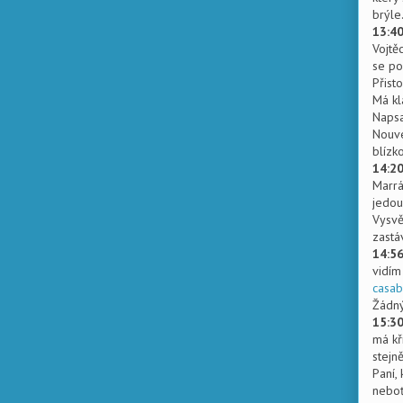
brýle
13:4
Vojtě
se po
Přist
Má klá
Napsa
Nouve
blízko
14:2
Marrá
jedou 
Vysvě
zastá
14:5
vidím
casab
Žádný
15:3
má kř
stejně
Paní,
neboť