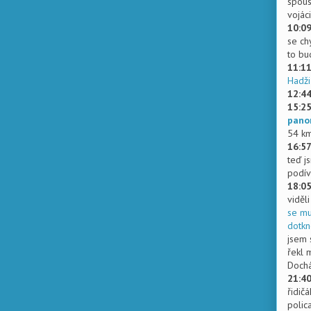
spous
vojáci
10:0
se ch
to bu
11:1
Hadži
12:4
15:2
pano
54 km
16:5
teď j
podív
18:0
viděli
se mu
dotkn
jsem 
řekl 
Dochá
21:4
řidič
polic