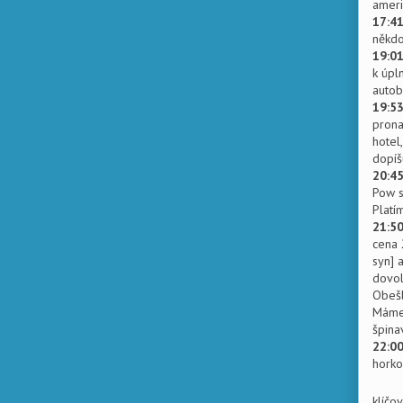
ameri
17:4
někdo
19:0
k úpl
autob
19:5
prona
hotel
dopíš
20:4
Pow s
Platí
21:5
cena 
syn] 
dovol
Obešl
Máme 
špina
22:0
horko
klíčo