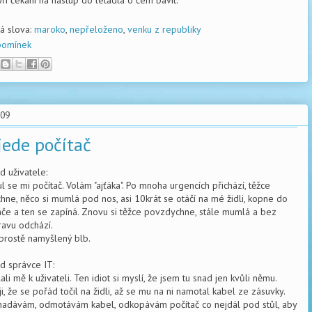
při čekání na nástup do letadla o čem bavit.
vá slova:
maroko
,
nepřeloženo
,
venku z republiky
pomínek
.09
jede počítač
d uživatele:
l se mi počítač. Volám "ajťáka". Po mnoha urgencích přichází, těžce
hne, něco si mumlá pod nos, asi 10krát se otáčí na mé židli, kopne do
ače a ten se zapíná. Znovu si těžce povzdychne, stále mumlá a bez
avu odchází.
 prostě namyšlený blb.
d správce IT:
ali mě k uživateli. Ten idiot si myslí, že jsem tu snad jen kvůli němu.
uji, že se pořád točil na židli, až se mu na ni namotal kabel ze zásuvky.
nadávám, odmotávám kabel, odkopávám počítač co nejdál pod stůl, aby