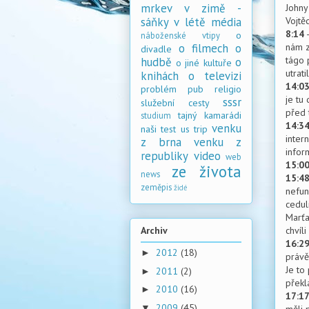
mrkev v zimě -
Johny 
sáňky v létě
média
Vojtě
8:14
o
náboženské vtipy
o filmech
o
nám z
divadle
tágo 
hudbě
o
o jiné kultuře
utrat
knihách
o televizi
14:0
problém
pub
religio
je tu
sssr
služební cesty
před 
tajný kamarádi
studium
14:3
venku
naši
test
us trip
inter
z brna
venku z
infor
republiky
video
web
15:0
ze života
news
15:4
zeměpis
židé
nefung
ceduli
Marťa
chvíli
Archiv
16:2
2012
(18)
►
právě
Je to
2011
(2)
►
překl
2010
(16)
►
17:1
2009
(45)
▼