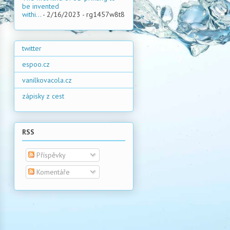
be invented
withi...
- 2/16/2023
- rg1457w8t8
twitter
espoo.cz
vanilkovacola.cz
zápisky z cest
RSS
Příspěvky
Komentáře