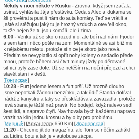
Někdy v noci někde v Rusku
- Zrovna, když jsem začala
usínat, vyhlásila Jája přestávku. Geda s Alec a klukama se
šli provětrat a pustili nám do auta komáry. Teď se vrátili a
ještě si stěžujou jaký tu je hrozný vzduch a otevřeli okno,
takže nejen že tu jsou komáři, ale i zima.
6:00
- Venku už se skoro rozednilo, ale bdí nad námi Fjodor
a sem tam i něco pošle na zem. Momentálně se asi blížíme
k nějakému městu, protože silnice je skoro jako nová.
Předtím se nevyplatilo si opřít nohy koleny o sedadlo přede
mnou, protože během asi čtvrt minuty jízdy po děrované
silnici byly zase dole. Už se netěším na noční přejezd a chci
stavět stan i v dešti.
[
Гонгиская
]
10:28
- Furt jedeme lesem a furt prší. Už hrozně dlouho
jsme nepotkali žádnou benzínku, a tak řidič Standa dolíval
nádrž z kanystru a taky se přeskládávala zavazadla, protože
levá strana je těžší než pravá. No bodejď, když nalevo sedí
šest lidí, a napravo čtyři. Navrhovala bych každému napravo
vrazit na klín jednu krosnu a bylo by pro problému.
[
Мирный
] [
Архангелск
650 Km] [
Ивaновская
]
11:20
- Chceme jít do magazínu, ale Tom se něčím zahákl
za Lídinu botu a tak je v autobuse zácpa.