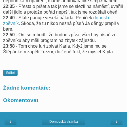
nepodnikám opatření, máme audiokaraoke s mp3manem.
22:35
- Přestalo pršet a tak jsme se slezli na náměstí, uvařili
další jídlo a protože pořád neprší, tak jsme rozdělali oheň.
22:40
- Stále panuje veselá nálada, Pepíček
donesl i
zpěvník
. Škoda, že tu nikdo nezná píseň Ja děngy prepil v
bare.
22:50
- Oni se rohodli, že budou zpívat všechny písně ze
zpěvníku aby měli program na zbytek zájezdu.
23:58
- Tom chce furt zpívat Karla. Když jsme mu se
Štěpánkem zapěli Trezor, dotčeně řekl, že myslel Kryla.
Sdílet
Žádné komentáře:
Okomentovat
‹
›
Domovská stránka