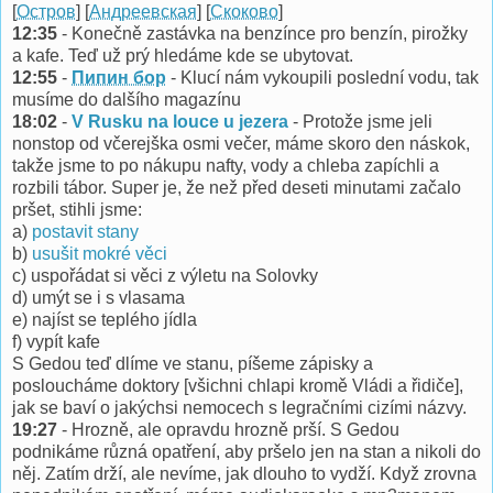
[
Остров
] [
Андреевскaя
] [
Скоково
]
12:35
- Konečně zastávka na benzínce pro benzín, pirožky
a kafe. Teď už prý hledáme kde se ubytovat.
12:55
-
Пипин бор
- Klucí nám vykoupili poslední vodu, tak
musíme do dalšího magazínu
18:02
-
V Rusku na louce u jezera
- Protože jsme jeli
nonstop od včerejška osmi večer, máme skoro den náskok,
takže jsme to po nákupu nafty, vody a chleba zapíchli a
rozbili tábor. Super je, že než před deseti minutami začalo
pršet, stihli jsme:
a)
postavit stany
b)
usušit mokré věci
c) uspořádat si věci z výletu na Solovky
d) umýt se i s vlasama
e) najíst se teplého jídla
f) vypít kafe
S Gedou teď dlíme ve stanu, píšeme zápisky a
posloucháme doktory [všichni chlapi kromě Vládi a řidiče],
jak se baví o jakýchsi nemocech s legračními cizími názvy.
19:27
- Hrozně, ale opravdu hrozně prší. S Gedou
podnikáme různá opatření, aby pršelo jen na stan a nikoli do
něj. Zatím drží, ale nevíme, jak dlouho to vydží. Když zrovna