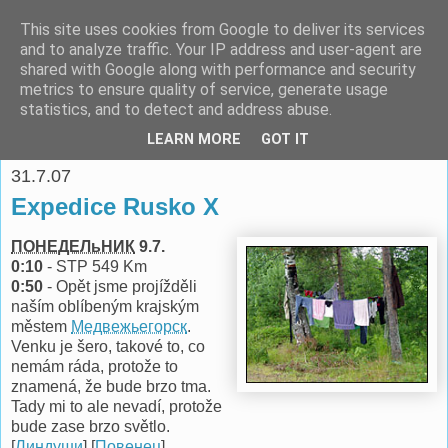
This site uses cookies from Google to deliver its services
espoo
and to analyze traffic. Your IP address and user-agent are
shared with Google along with performance and security
metrics to ensure quality of service, generate usage
Pomáhat lidem je o to víc potěšující, když je to ve vlastním
statistics, and to detect and address abuse.
zájmu. -- Richard Fish
LEARN MORE
GOT IT
31.7.07
Expedice Rusko X
ПОНЕДЕЛьНИК
9.7.
0:10
- STP 549 Km
0:50
- Opět jsme projížděli
naším oblíbeným krajským
městem
Медвежьегорск
.
Venku je šero, takové to, co
nemám ráda, protože to
znamená, že bude brzo tma.
Tady mi to ale nevadí, protože
bude zase brzo světlo.
[
Линдуши
] [
Повенец
]