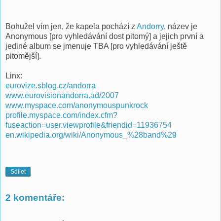
Bohužel vím jen, že kapela pochází z
Andorry
, název je
Anonymous [pro vyhledávání dost pitomý] a jejich první a
jediné album se jmenuje TBA [pro vyhledávání ještě
pitomější].
Linx:
eurovize.sblog.cz/andorra
www.eurovisionandorra.ad/2007
www.myspace.com/anonymouspunkrock
profile.myspace.com/index.cfm?
fuseaction=user.viewprofile&friendid=11936754
en.wikipedia.org/wiki/Anonymous_%28band%29
Sdílet
2 komentáře: