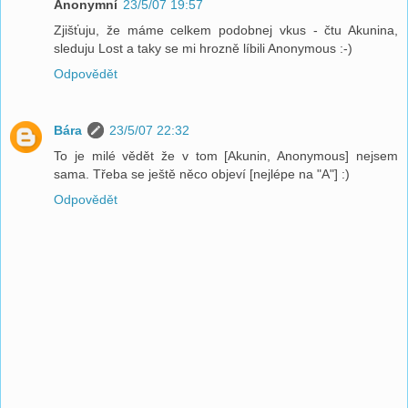
Anonymní
23/5/07 19:57
Zjišťuju, že máme celkem podobnej vkus - čtu Akunina,
sleduju Lost a taky se mi hrozně líbili Anonymous :-)
Odpovědět
Bára
23/5/07 22:32
To je milé vědět že v tom [Akunin, Anonymous] nejsem
sama. Třeba se ještě něco objeví [nejlépe na "A"] :)
Odpovědět