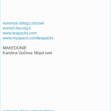
eurovize.sblog.cz/izrael
eurovil.iba.org.il
www.teapacks.com
www.myspace.com/teapacks
MAKEDONIE
Karolina Gočeva: Mojot svet