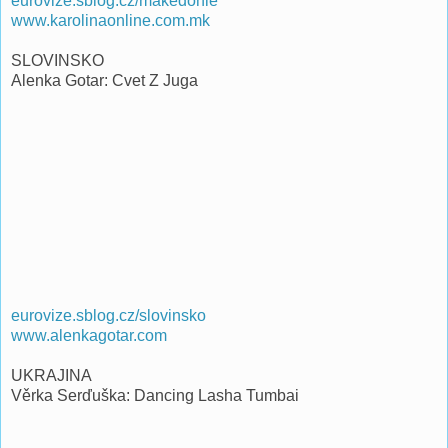
eurovize.sblog.cz/makedonie
www.karolinaonline.com.mk
SLOVINSKO
Alenka Gotar: Cvet Z Juga
eurovize.sblog.cz/slovinsko
www.alenkagotar.com
UKRAJINA
Věrka Serďuška: Dancing Lasha Tumbai