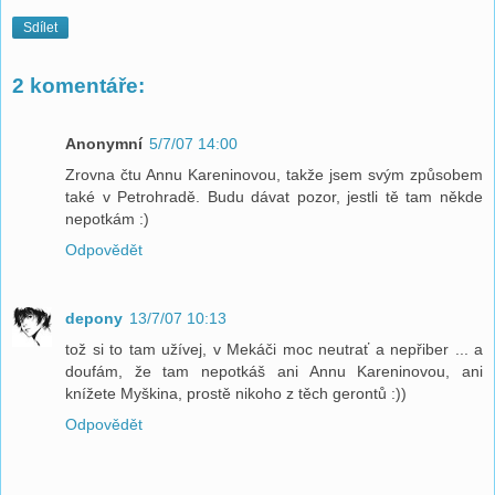
Sdílet
2 komentáře:
Anonymní
5/7/07 14:00
Zrovna čtu Annu Kareninovou, takže jsem svým způsobem
také v Petrohradě. Budu dávat pozor, jestli tě tam někde
nepotkám :)
Odpovědět
depony
13/7/07 10:13
tož si to tam užívej, v Mekáči moc neutrať a nepřiber ... a
doufám, že tam nepotkáš ani Annu Kareninovou, ani
knížete Myškina, prostě nikoho z těch gerontů :))
Odpovědět