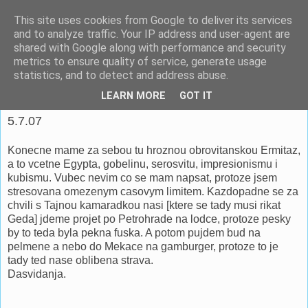
This site uses cookies from Google to deliver its services
espoo
and to analyze traffic. Your IP address and user-agent are
shared with Google along with performance and security
metrics to ensure quality of service, generate usage
Pomáhat lidem je o to víc potěšující, když je to ve vlastním
statistics, and to detect and address abuse.
zájmu. -- Richard Fish
LEARN MORE
GOT IT
5.7.07
Konecne mame za sebou tu hroznou obrovitanskou Ermitaz,
a to vcetne Egypta, gobelinu, serosvitu, impresionismu i
kubismu. Vubec nevim co se mam napsat, protoze jsem
stresovana omezenym casovym limitem. Kazdopadne se za
chvili s Tajnou kamaradkou nasi [ktere se tady musi rikat
Geda] jdeme projet po Petrohrade na lodce, protoze pesky
by to teda byla pekna fuska. A potom pujdem bud na
pelmene a nebo do Mekace na gamburger, protoze to je
tady ted nase oblibena strava.
Dasvidanja.