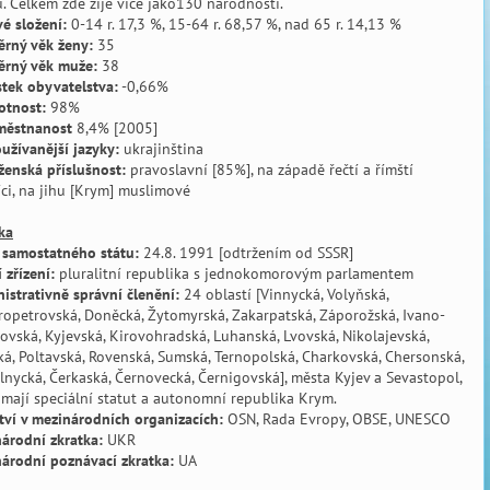
. Celkem zde žije více jako130 národností.
é složení:
0-14 r. 17,3 %, 15-64 r. 68,57 %, nad 65 r. 14,13 %
rný věk ženy:
35
ěrný věk muže:
38
stek obyvatelstva:
-0,66%
otnost:
98%
městnanost
8,4% [2005]
užívanější jazyky:
ukrajinština
enská příslušnost:
pravoslavní [85%], na západě řečtí a římští
íci, na jihu [Krym] muslimové
ika
 samostatného státu:
24.8. 1991 [odtržením od SSSR]
 zřízení:
pluralitní republika s jednokomorovým parlamentem
istrativně správní členění:
24 oblastí [Vinnycká, Volyňská,
opetrovská, Doněcká, Žytomyrská, Zakarpatská, Záporožská, Ivano-
ovská, Kyjevská, Kirovohradská, Luhanská, Lvovská, Nikolajevská,
á, Poltavská, Rovenská, Sumská, Ternopolská, Charkovská, Chersonská,
nycká, Čerkaská, Černovecká, Černigovská], města Kyjev a Sevastopol,
 mají speciální statut a autonomní republika Krym.
tví v mezinárodních organizacích:
OSN, Rada Evropy, OBSE, UNESCO
árodní zkratka:
UKR
árodní poznávací zkratka:
UA