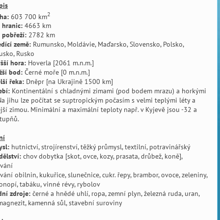
pis
2
ha:
603 700 km
 hranic:
4663 km
 pobřeží:
2782 km
dící země:
Rumunsko, Moldávie, Maďarsko, Slovensko, Polsko,
usko, Rusko
šší hora:
Hoverla [2061 m.n.m.]
žší bod:
Černé moře [0 m.n.m.]
lší řeka:
Dněpr [na Ukrajině 1500 km]
bí:
Kontinentální s chladnými zimami (pod bodem mrazu) a horkými
 Na jihu lze počítat se suptropickým počasím s velmi teplými léty a
jší zimou. Minimální a maximální teploty např. v Kyjevě jsou -32 a
tupňů.
ní
sl:
hutnictví, strojírenství, těžký průmysl, textilní, potravinářský
ělství:
chov dobytka [skot, ovce, kozy, prasata, drůbež, koně],
vání
vání obilnin, kukuřice, slunečnice, cukr. řepy, brambor, ovoce, zeleniny,
konopí, tabáku, vinné révy, rybolov
dní zdroje:
černé a hnědé uhlí, ropa, zemní plyn, železná ruda, uran,
 magnezit, kamenná sůl, stavební suroviny