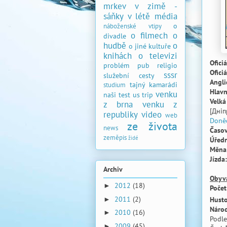
mrkev v zimě -
sáňky v létě
média
o
náboženské vtipy
o filmech
o
divadle
hudbě
o
o jiné kultuře
knihách
o televizi
Ofici
problém
pub
religio
Ofici
sssr
služební cesty
Angli
tajný kamarádi
studium
Hlavn
venku
naši
test
us trip
Velká
z brna
venku z
[Дніп
republiky
video
web
Doně
ze života
news
Časo
zeměpis
židé
Úředn
Měna
Jízda:
Archiv
Obyv
2012
(18)
►
Počet
2011
(2)
Husto
►
Národ
2010
(16)
►
Podle
2009
(45)
►