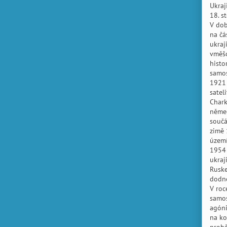
Ukraj
18. s
V dob
na čá
ukraj
vměšo
histo
samos
1921 
satel
Chark
němec
součá
zimě 
území
1954 
ukraj
Ruske
dodn
V roc
samos
agóni
na ko