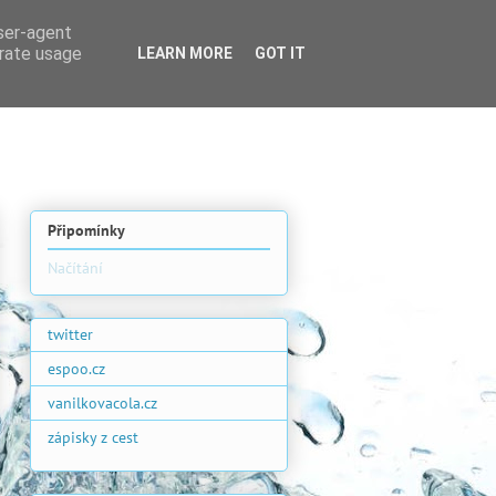
user-agent
erate usage
LEARN MORE
GOT IT
Připomínky
Načítání
twitter
espoo.cz
vanilkovacola.cz
zápisky z cest