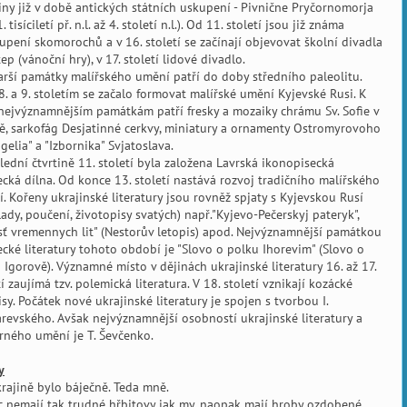
iny již v době antických státních uskupení - Pivnične Pryčornomorja
1. tisíciletí př. n.l. až 4. století n.l.). Od 11. století jsou již známa
upení skomorochů a v 16. století se začínají objevovat školní divadla
tep (vánoční hry), v 17. století lidové divadlo.
arší památky malířského umění patří do doby středního paleolitu.
8. a 9. stoletím se začalo formovat malířské umění Kyjevské Rusi. K
nejvýznamnějším památkám patří fresky a mozaiky chrámu Sv. Sofie v
ě, sarkofág Desjatinné cerkvy, miniatury a ornamenty Ostromyrovoho
gelia" a "Izbornika" Svjatoslava.
lední čtvrtině 11. století byla založena Lavrská ikonopisecká
cká dílna. Od konce 13. století nastává rozvoj tradičního malířského
. Kořeny ukrajinské literatury jsou rovněž spjaty s Kyjevskou Rusí
lady, poučení, životopisy svatých) např."Kyjevo-Pečerskyj pateryk",
sť vremennych lit" (Nestorův letopis) apod. Nejvýznamnější památkou
cké literatury tohoto období je "Slovo o polku Ihorevim" (Slovo o
 Igorově). Významné místo v dějinách ukrajinské literatury 16. až 17.
tí zaujímá tzv. polemická literatura. V 18. století vznikají kozácké
isy. Počátek nové ukrajinské literatury je spojen s tvorbou I.
arevského. Avšak nejvýznamnější osobností ukrajinské literatury a
rného umění je T. Ševčenko.
y
rajině bylo báječně. Teda mně.
 nemají tak trudné hřbitovy jak my, naopak mají hroby ozdobené