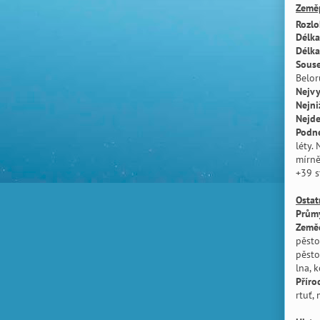
Země
Rozlo
Délka
Délka
Souse
Belor
Nejvy
Nejni
Nejde
Podne
léty.
mírně
+39 s
Ostat
Průmy
Zeměd
pěsto
pěsto
lna, 
Příro
rtuť,