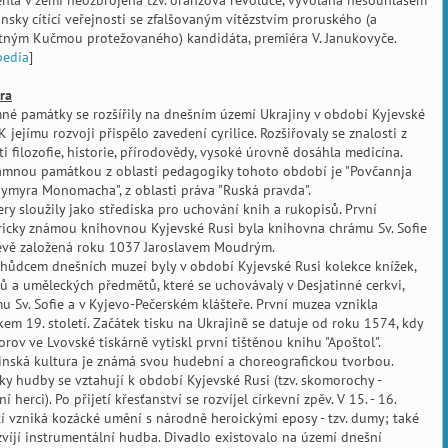
hla v zemi neozbrojená tzv. oranžová revoluce, vyvolaná nesouhlasem
insky cítící veřejnosti se zfalšovaným vítězstvím proruského (a
ným Kučmou protežovaného) kandidáta, premiéra V. Janukovyče.
pedia
]
ra
né památky se rozšířily na dnešním území Ukrajiny v období Kyjevské
 K jejímu rozvoji přispělo zavedení cyrilice. Rozšiřovaly se znalosti z
ti filozofie, historie, přírodovědy, vysoké úrovně dosáhla medicína.
mnou památkou z oblasti pedagogiky tohoto období je "Povčannja
ymyra Monomacha", z oblasti práva "Ruská pravda".
ery sloužily jako střediska pro uchování knih a rukopisů. První
ricky známou knihovnou Kyjevské Rusi byla knihovna chrámu Sv. Sofie
evě založená roku 1037 Jaroslavem Moudrým.
hůdcem dnešních muzeí byly v období Kyjevské Rusi kolekce knížek,
ů a uměleckých předmětů, které se uchovávaly v Desjatinné cerkvi,
u Sv. Sofie a v Kyjevo-Pečerském klášteře. První muzea vznikla
kem 19. století. Začátek tisku na Ukrajině se datuje od roku 1574, kdy
dorov ve Lvovské tiskárně vytiskl první tištěnou knihu "Apoštol".
inská kultura je známá svou hudební a choreografickou tvorbou.
ky hudby se vztahují k období Kyjevské Rusi (tzv. skomorochy -
í herci). Po přijetí křesťanství se rozvíjel církevní zpěv. V 15. - 16.
tí vzniká kozácké umění s národně heroickými eposy - tzv. dumy; také
zvíjí instrumentální hudba. Divadlo existovalo na území dnešní