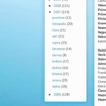
Čechů
Věkov
2008
(121)
►
Průmě
2007
(219)
▼
Prům
prosince
(11)
Přírů
Gram
listopadu
(20)
Neza
října
(21)
Nejpo
září
(21)
Nábož
katol
srpna
(25)
července
(14)
Polit
Vznik
června
(9)
Státní
května
(17)
Admin
dubna
(16)
Dněpr
Frank
března
(17)
Oděsk
února
(20)
Chmel
která
ledna
(28)
Člens
2006
(128)
►
Mezin
Mezin