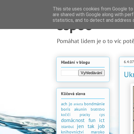
This site uses cookies from Google to d
are shared with Google along with perf
espoo
statistics, and to detect and address 
Pomáhat lidem je o to víc potěš
6.4.07
Hledání v blogu
Uk
Klíčová slova
ach jo
bondmánie
anketa
boris akunin
bratrstvo
kočičí pracky
cps
domácnost
fun
ict
jen tak
job
istanbul
knihovnictví
maroko