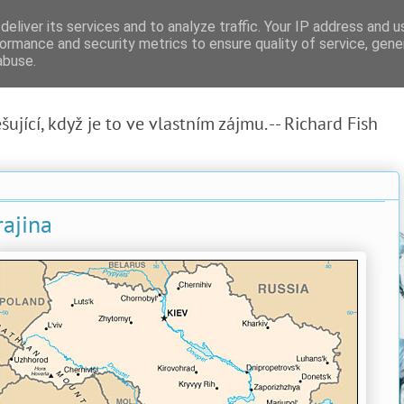
eliver its services and to analyze traffic. Your IP address and 
ormance and security metrics to ensure quality of service, gen
abuse.
ující, když je to ve vlastním zájmu. -- Richard Fish
rajina