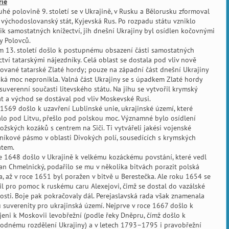
rie
uhé polovině 9. století se v Ukrajině, v Rusku a Bělorusku zformoval
 východoslovanský stát, Kyjevská Rus. Po rozpadu státu vzniklo
ik samostatných knížectví, jih dnešní Ukrajiny byl osídlen kočovnými
 Polovců.
 13. století došlo k postupnému obsazení části samostatných
ctví tatarskými nájezdníky. Celá oblast se dostala pod vliv nově
ované tatarské Zlaté hordy; pouze na západní část dnešní Ukrajiny
ská moc nepronikla. Valná část Ukrajiny se s úpadkem Zlaté hordy
 suverenní současti litevského státu. Na jihu se vytvořil krymský
t a východ se dostával pod vliv Moskevské Rusi.
1569 došlo k uzavření Lublinské unie, ukrajinské území, které
lo pod Litvu, přešlo pod polskou moc. Významné bylo osídlení
ožských kozáků s centrem na Siči. Ti vytvářeli jakési vojenské
níkové pásmo v oblasti Divokých polí, sousedících s krymských
átem.
e 1648 došlo v Ukrajině k velkému kozáckému povstání, které vedl
n Chmelnický, podařilo se mu v několika bitvách porazit polská
a, až v roce 1651 byl poražen v bitvě u Berestečka. Ale roku 1654 se
il pro pomoc k ruskému caru Alexejovi, čimž se dostal do vazálské
losti. Boje pak pokračovaly dál. Perejaslavská rada však znamenala
u suverenity pro ukrajinská území. Nejprve v roce 1667 došlo k
jeni k Moskovii levobřežní (podle řeky Dněpru, čímž došlo k
odnému rozdělení Ukrajiny) a v letech 1793–1795 i pravobřežní