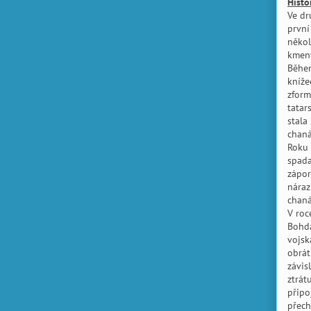
Histo
Ve dr
první
někol
kmeny
Během
kníže
zform
tatar
stala
chaná
Roku 
spada
zápor
náraz
chan
V roc
Bohda
vojsk
obrát
závis
ztrát
připo
přech