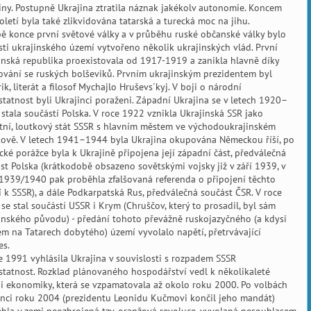
iny. Postupně Ukrajina ztratila náznak jakékolv autonomie. Koncem
toletí byla také zlikvidována tatarská a turecká moc na jihu.
ě konce první světové války a v průběhu ruské občanské války bylo
sti ukrajinského území vytvořeno několik ukrajinských vlád. První
inská republika proexistovala od 1917-1919 a zanikla hlavně díky
vání se ruských bolševiků. Prvním ukrajinským prezidentem byl
rik, literát a filosof Mychajlo Hruševs´kyj. V boji o národní
tatnost byli Ukrajinci poraženi. Západní Ukrajina se v letech 1920–
stala součástí Polska. V roce 1922 vznikla Ukrajinská SSR jako
itní, loutkový stát SSSR s hlavním městem ve východoukrajinském
ově. V letech 1941–1944 byla Ukrajina okupována Německou říší, po
ké porážce byla k Ukrajině připojena její západní část, předválečná
st Polska (krátkodobě obsazeno sovětskými vojsky již v září 1939, v
1939/1940 pak proběhla zfalšovaná referenda o připojení těchto
 k SSSR), a dále Podkarpatská Rus, předválečná součást ČSR. V roce
se stal součástí USSR i Krym (Chruščov, který to prosadil, byl sám
inského původu) - předání tohoto převážně ruskojazyčného (a kdysi
m na Tatarech dobytého) území vyvolalo napětí, přetrvávající
es.
e 1991 vyhlásila Ukrajina v souvislosti s rozpadem SSSR
tatnost. Rozklad plánovaného hospodářství vedl k několikaleté
i ekonomiky, která se vzpamatovala až okolo roku 2000. Po volbách
nci roku 2004 (prezidentu Leonidu Kučmovi končil jeho mandát)