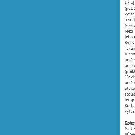
Ukraj
(pol. 
vysto
a ver
Nejst
Mezi 
jeho 
Kyjev
"Evan
V pos
uměle
umění
(přek
"Povi
uměle
pluku
stole
letop
Kotlj
výtva
Dojm
Na Uk
Vůbec