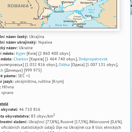
ální název český:
Ukrajina
ální název ukrajinský:
Україна
cký název:
Ukraine
í město:
Kyjev
[Київ] [2 860 400 obyv.]
 města:
Charkov
[Харків] [1 464 740 obyv.],
Dněpropetrovsk
ропетровськ] [1 032 816 obyv.],
Oděsa
[Одеса] [1 007 131 obyv.],
ck
[Донецьк] [999 975]
vé pásmo:
SEČ +1
í jazyk:
ukrajinština, ruština [Krym]
:
Hřivna
vpravo
atelé
 obyvatel:
46 710 816
2
ta obyvatelstva:
83 obyv./km
nostní složení:
Ukrajinci [77,8%], Rusové [17,3%], Bělorusové [0,6%].
 oficiálních statistických údajů žije na Ukrajině cca 8 tisíc etnických