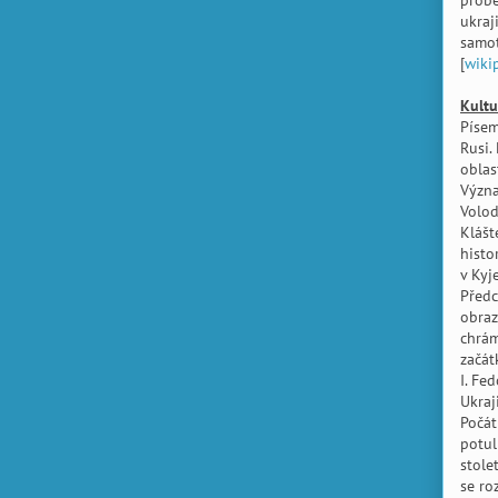
probě
ukraj
samot
[
wiki
Kultu
Písem
Rusi.
oblas
Význa
Volod
Klášt
histo
v Kyj
Předc
obraz
chrám
začát
I. Fe
Ukraj
Počát
potuln
stole
se ro