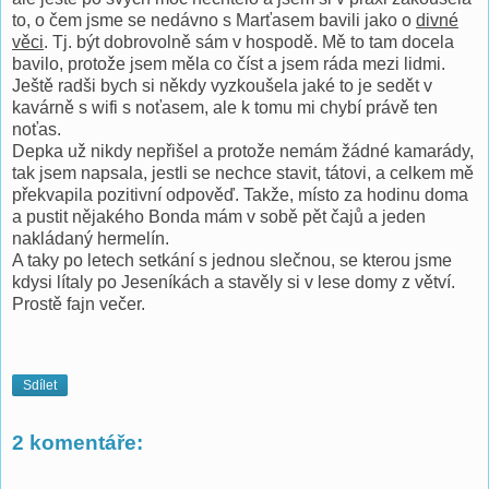
to, o čem jsme se nedávno s Marťasem bavili jako o
divné
věci
. Tj. být dobrovolně sám v hospodě. Mě to tam docela
bavilo, protože jsem měla co číst a jsem ráda mezi lidmi.
Ještě radši bych si někdy vyzkoušela jaké to je sedět v
kavárně s wifi s noťasem, ale k tomu mi chybí právě ten
noťas.
Depka už nikdy nepřišel a protože nemám žádné kamarády,
tak jsem napsala, jestli se nechce stavit, tátovi, a celkem mě
překvapila pozitivní odpověď. Takže, místo za hodinu doma
a pustit nějakého Bonda mám v sobě pět čajů a jeden
nakládaný hermelín.
A taky po letech setkání s jednou slečnou, se kterou jsme
kdysi lítaly po Jeseníkách a stavěly si v lese domy z větví.
Prostě fajn večer.
Sdílet
2 komentáře: