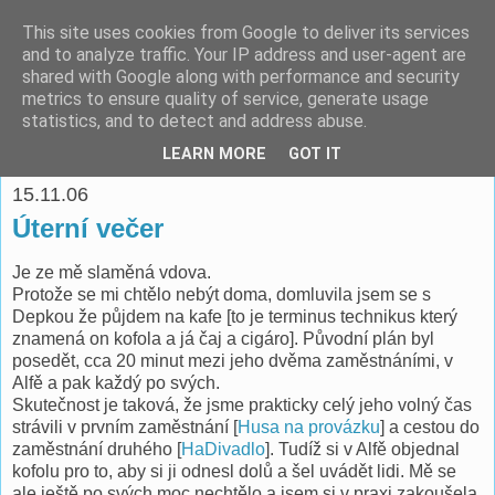
This site uses cookies from Google to deliver its services
espoo
and to analyze traffic. Your IP address and user-agent are
shared with Google along with performance and security
metrics to ensure quality of service, generate usage
Pomáhat lidem je o to víc potěšující, když je to ve vlastním
statistics, and to detect and address abuse.
zájmu. -- Richard Fish
LEARN MORE
GOT IT
15.11.06
Úterní večer
Je ze mě slaměná vdova.
Protože se mi chtělo nebýt doma, domluvila jsem se s
Depkou že půjdem na kafe [to je terminus technikus který
znamená on kofola a já čaj a cigáro]. Původní plán byl
posedět, cca 20 minut mezi jeho dvěma zaměstnáními, v
Alfě a pak každý po svých.
Skutečnost je taková, že jsme prakticky celý jeho volný čas
strávili v prvním zaměstnání [
Husa na provázku
] a cestou do
zaměstnání druhého [
HaDivadlo
]. Tudíž si v Alfě objednal
kofolu pro to, aby si ji odnesl dolů a šel uvádět lidi. Mě se
ale ještě po svých moc nechtělo a jsem si v praxi zakoušela