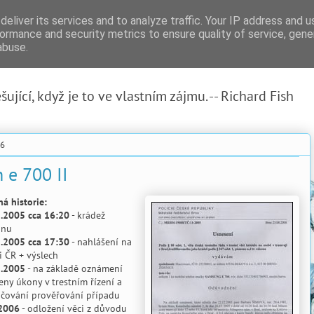
eliver its services and to analyze traffic. Your IP address and 
ormance and security metrics to ensure quality of service, gen
abuse.
ující, když je to ve vlastním zájmu. -- Richard Fish
06
 e 700 II
ná historie:
.2005 cca 16:20
- krádež
onu
.2005 cca 17:30
- nahlášení na
ii ČR + výslech
2.2005
- na základě oznámení
eny úkony v trestním řízení a
čování prověřování případu
.2006
- odložení věci z důvodu