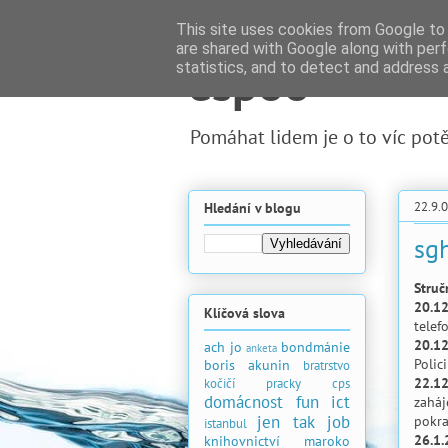
This site uses cookies from Google to d
are shared with Google along with perf
espoo
statistics, and to detect and address 
Pomáhat lidem je o to víc potěš
22.9.
Hledání v blogu
sgh
Struč
20.12
Klíčová slova
telef
20.12
ach jo
bondmánie
anketa
Polic
boris akunin
bratrstvo
22.1
kočičí pracky
cps
domácnost
fun
ict
zaháj
jen tak
job
pokra
istanbul
26.1
knihovnictví
maroko