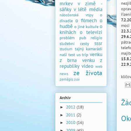
mrkev v zimě -
nezji
sáňky v létě
média
oprav
řízení
o
náboženské vtipy
o filmech
o
7.2.2
divadle
moci
hudbě
o
o jiné kultuře
22.3
knihách
o televizi
29.6
problém
pub
religio
pátra
sssr
služební cesty
telef
tajný kamarádi
studium
majit
venku
naši
test
us trip
15.8
z brna
venku z
22.9
republiky
video
web
ze života
news
klíčo
zeměpis
židé
Archiv
Žá
2012
(18)
►
2011
(2)
►
Ok
2010
(16)
►
2009
(45)
►