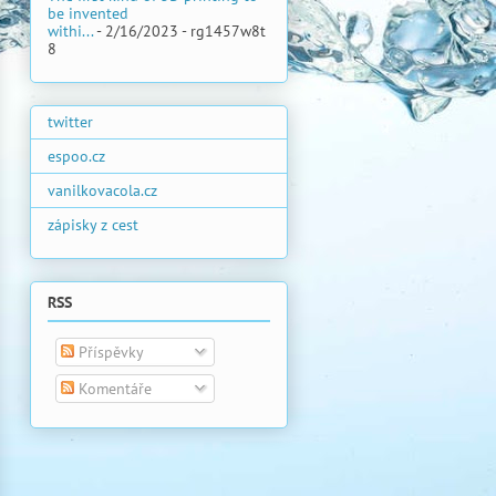
be invented
withi...
- 2/16/2023
- rg1457w8t
8
twitter
espoo.cz
vanilkovacola.cz
zápisky z cest
RSS
Příspěvky
Komentáře