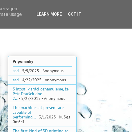
user-agent
erate usage
LEARN MORE
GOT IT
Připomínky
asd
- 5/9/2025
- Anonymous
asd
- 4/22/2025
- Anonymous
S lítostí v srdci oznamujeme, že
Petr Doušek dne
2...
- 5/28/2015
- Anonymous
The machines at present are
capable of
performing...
- 3/1/2023
- ku3qs
0m64i
The first kind of 3D printing to