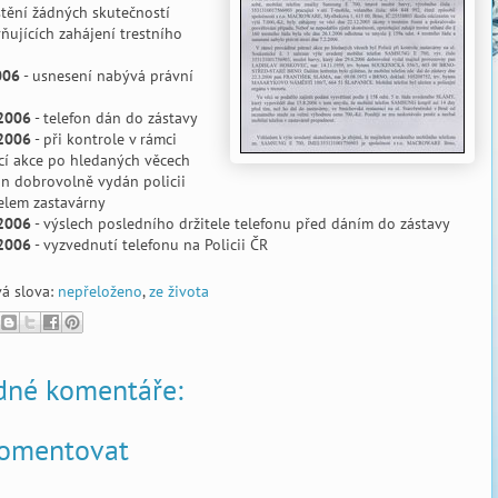
štění žádných skutečností
ňujících zahájení trestního
006
- usnesení nabývá právní
.2006
- telefon dán do zástavy
.2006
- při kontrole v rámci
cí akce po hledaných věcech
on dobrovolně vydán policii
elem zastavárny
.2006
- výslech posledního držitele telefonu před dáním do zástavy
.2006
- vyzvednutí telefonu na Policii ČR
vá slova:
nepřeloženo
,
ze života
dné komentáře:
omentovat