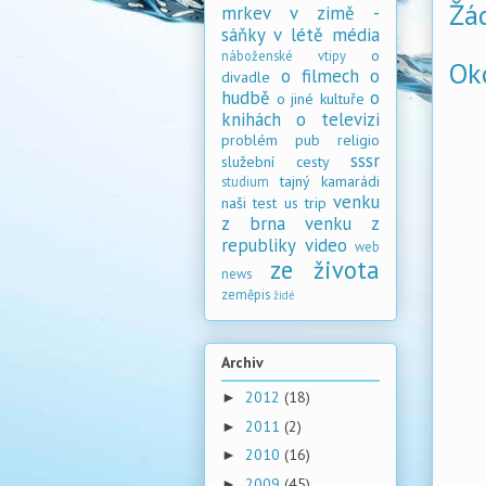
Žá
mrkev v zimě -
sáňky v létě
média
o
náboženské vtipy
Ok
o filmech
o
divadle
hudbě
o
o jiné kultuře
knihách
o televizi
problém
pub
religio
sssr
služební cesty
tajný kamarádi
studium
venku
naši
test
us trip
z brna
venku z
republiky
video
web
ze života
news
zeměpis
židé
Archiv
2012
(18)
►
2011
(2)
►
2010
(16)
►
2009
(45)
►