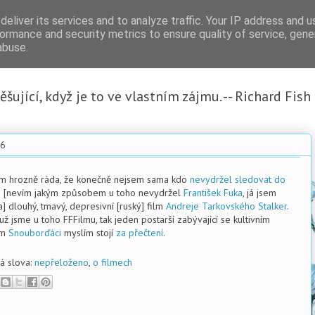
eliver its services and to analyze traffic. Your IP address and 
ormance and security metrics to ensure quality of service, gen
abuse.
šující, když je to ve vlastním zájmu. -- Richard Fish
06
em hrozně ráda, že konečně nejsem sama kdo
nevydržel sledovat do
e
[nevím jakým způsobem u toho nevydržel
František Fuka
, já jsem
a] dlouhý, tmavý, depresivní [ruský] film
Andreje Tarkovského
Stalker
.
už jsme u toho FFFilmu, tak jeden postarší zabývající se kultivním
em
Snouborďáci
myslím stojí
za přečtení
.
vá slova:
nepřeloženo
,
o filmech