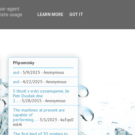
user-agent
erate usage
LEARN MORE
GOT IT
Připomínky
asd
- 5/9/2025
- Anonymous
asd
- 4/22/2025
- Anonymous
S lítostí v srdci oznamujeme, že
Petr Doušek dne
2...
- 5/28/2015
- Anonymous
The machines at present are
capable of
performing...
- 3/1/2023
- ku3qs0
m64i
The first kind of 3D printing to