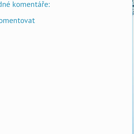
dné komentáře:
omentovat