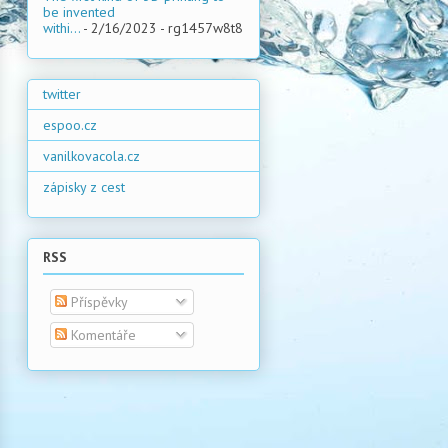
be invented
withi...
- 2/16/2023
- rg1457w8t8
twitter
espoo.cz
vanilkovacola.cz
zápisky z cest
RSS
Příspěvky
Komentáře