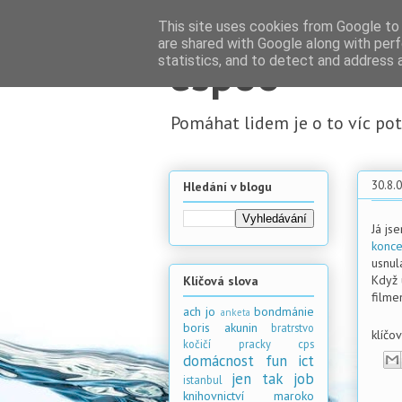
This site uses cookies from Google to d
are shared with Google along with perf
espoo
statistics, and to detect and address 
Pomáhat lidem je o to víc potě
30.8.
Hledání v blogu
Já js
konc
usnul
Když 
Klíčová slova
film
ach jo
bondmánie
anketa
boris akunin
bratrstvo
klíčo
kočičí pracky
cps
domácnost
fun
ict
jen tak
job
istanbul
knihovnictví
maroko