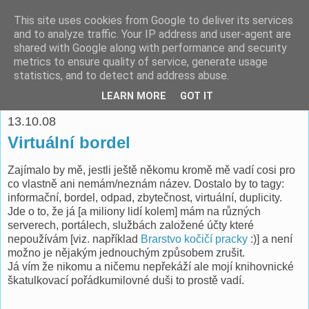
This site uses cookies from Google to deliver its services
espoo
and to analyze traffic. Your IP address and user-agent are
shared with Google along with performance and security
metrics to ensure quality of service, generate usage
Pomáhat lidem je o to víc potěšující, když je to ve vlastním
statistics, and to detect and address abuse.
zájmu. -- Richard Fish
LEARN MORE
GOT IT
13.10.08
Virtuální bordel
Zajímalo by mě, jestli ještě někomu kromě mě vadí cosi pro
co vlastně ani nemám/neznám název. Dostalo by to tagy:
informační, bordel, odpad, zbytečnost, virtuální, duplicity.
Jde o to, že já [a miliony lidí kolem] mám na různých
serverech, portálech, službách založené účty které
nepoužívám [viz. například
Brarstvo kočičí pracky
:)] a není
možno je nějakým jednouchým způsobem zrušit.
Já vím že nikomu a ničemu nepřekáží ale mojí knihovnické
škatulkovací pořádkumilovné duši to prostě vadí.