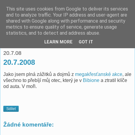
This site uses cookies from Google to deliver its services
espoo
and to analyze traffic. Your IP address and user-agent are
shared with Google along with performance and security
metrics to ensure quality of service, generate usage
Pomáhat lidem je o to víc potěšující, když je to ve vlastním
statistics, and to detect and address abuse.
zájmu. -- Richard Fish
LEARN MORE
GOT IT
20.7.08
20.7.2008
Jako jsem plná zážitků a dojmů z
megakřesťanské akce
, ale
všechno to přebíjí můj otec, který je v
Bibione
a ztratil klíče
od auta. V moři.
Sdílet
Žádné komentáře: