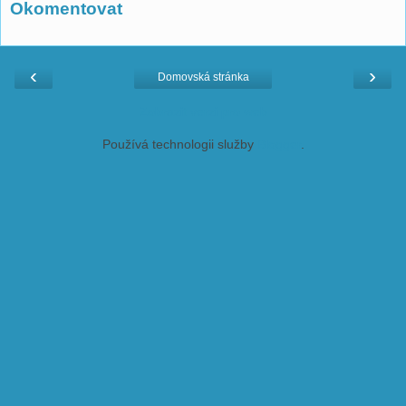
Okomentovat
‹
›
Domovská stránka
Zobrazit verzi pro web
Používá technologii služby
Blogger
.