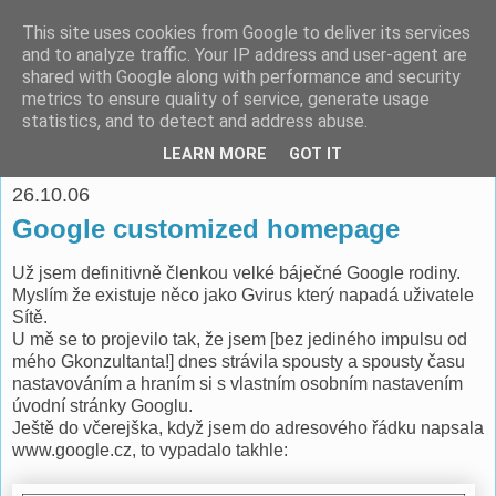
This site uses cookies from Google to deliver its services
espoo
and to analyze traffic. Your IP address and user-agent are
shared with Google along with performance and security
metrics to ensure quality of service, generate usage
Pomáhat lidem je o to víc potěšující, když je to ve vlastním
statistics, and to detect and address abuse.
zájmu. -- Richard Fish
LEARN MORE
GOT IT
26.10.06
Google customized homepage
Už jsem definitivně členkou velké báječné Google rodiny.
Myslím že existuje něco jako Gvirus který napadá uživatele
Sítě.
U mě se to projevilo tak, že jsem [bez jediného impulsu od
mého Gkonzultanta!] dnes strávila spousty a spousty času
nastavováním a hraním si s vlastním osobním nastavením
úvodní stránky Googlu.
Ještě do včerejška, když jsem do adresového řádku napsala
www.google.cz, to vypadalo takhle: