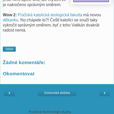
je nakročeno správným směrem.
Wow 2:
Pražská katolická teologická fakulta
má novou
děkanku
. No chápete to?! Čeští katolíci se snaží taky
vykročit správným směrem, byť z toho Vatikán dvakrát
radost nemá.
Sdílet
Žádné komentáře:
Okomentovat
‹
›
Domovská stránka
Zobrazit verzi pro web
Používá technologii služby
Blogger
.