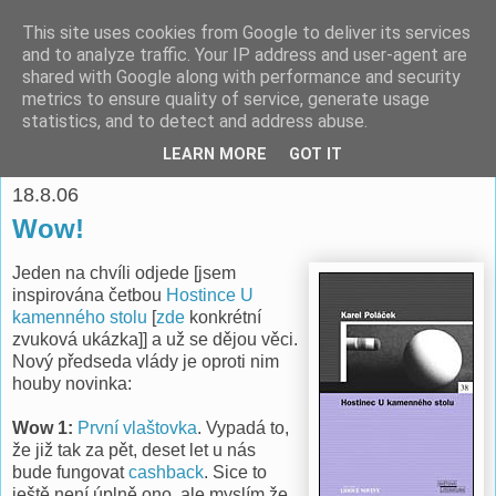
This site uses cookies from Google to deliver its services
espoo
and to analyze traffic. Your IP address and user-agent are
shared with Google along with performance and security
metrics to ensure quality of service, generate usage
Pomáhat lidem je o to víc potěšující, když je to ve vlastním
statistics, and to detect and address abuse.
zájmu. -- Richard Fish
LEARN MORE
GOT IT
18.8.06
Wow!
Jeden na chvíli odjede [jsem
inspirována četbou
Hostince U
kamenného stolu
[
zde
konkrétní
zvuková ukázka]] a už se dějou věci.
Nový předseda vlády je oproti nim
houby novinka:
Wow 1:
První vlaštovka
. Vypadá to,
že již tak za pět, deset let u nás
bude fungovat
cashback
. Sice to
ještě není úplně ono, ale myslím že