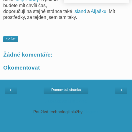
budete mít chvíli čas,
doporučuji na stejné stránce také
Island
a
Aljašku
. Mít
prostředky, za tejden jsem tam taky.
Sdílet
Žádné komentáře:
Okomentovat
‹
›
Domovská stránka
Zobrazit verzi pro web
Používá technologii služby
Blogger
.