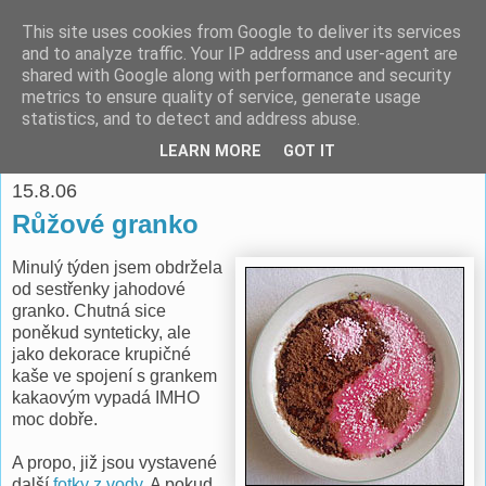
This site uses cookies from Google to deliver its services
espoo
and to analyze traffic. Your IP address and user-agent are
shared with Google along with performance and security
metrics to ensure quality of service, generate usage
Pomáhat lidem je o to víc potěšující, když je to ve vlastním
statistics, and to detect and address abuse.
zájmu. -- Richard Fish
LEARN MORE
GOT IT
15.8.06
Růžové granko
Minulý týden jsem obdržela
od sestřenky jahodové
granko. Chutná sice
poněkud synteticky, ale
jako dekorace krupičné
kaše ve spojení s grankem
kakaovým vypadá IMHO
moc dobře.
A propo, již jsou vystavené
další
fotky z vody
. A pokud